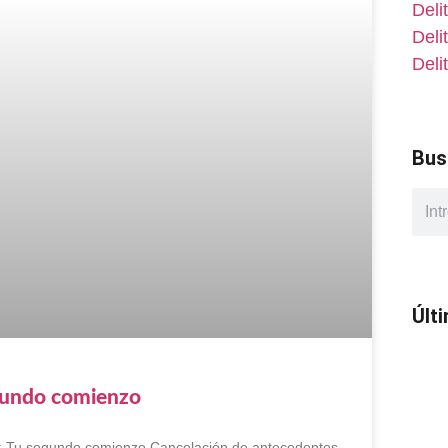
Deli
Deli
Deli
Bus
Últ
egundo comienzo
s: Tu segundo comienzo Cancelación de antecedentes