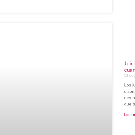
Juic
cuan
12 de 
Los j
diseñ
menor
que t
Leer 