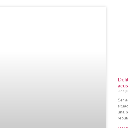
Deli
acus
9 de j
Ser a
situa
una p
reput