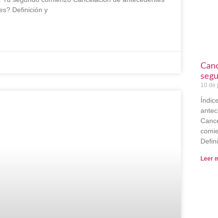
s? Definición y
Canc
seg
10 de 
Índic
antec
Cance
comie
Defin
Leer 