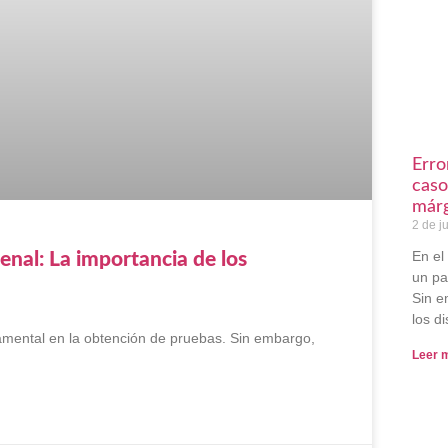
Erro
caso
márg
2 de j
En el
enal: La importancia de los
un pa
Sin 
los d
damental en la obtención de pruebas. Sin embargo,
Leer 