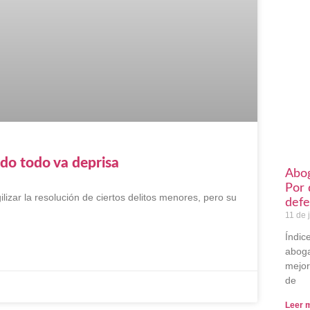
ndo todo va deprisa
Abog
Por 
lizar la resolución de ciertos delitos menores, pero su
defe
11 de 
Índic
aboga
mejor
de
Leer 