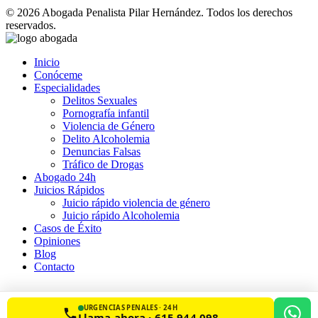
© 2026 Abogada Penalista Pilar Hernández. Todos los derechos
reservados.
Inicio
Conóceme
Especialidades
Delitos Sexuales
Pornografía infantil
Violencia de Género
Delito Alcoholemia
Denuncias Falsas
Tráfico de Drogas
Abogado 24h
Juicios Rápidos
Juicio rápido violencia de género
Juicio rápido Alcoholemia
Casos de Éxito
Opiniones
Blog
Contacto
URGENCIAS PENALES · 24 H
Llama ahora · 615 944 098