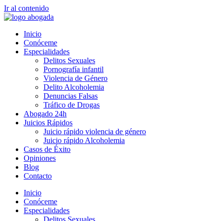
Ir al contenido
Inicio
Conóceme
Especialidades
Delitos Sexuales
Pornografía infantil
Violencia de Género
Delito Alcoholemia
Denuncias Falsas
Tráfico de Drogas
Abogado 24h
Juicios Rápidos
Juicio rápido violencia de género
Juicio rápido Alcoholemia
Casos de Éxito
Opiniones
Blog
Contacto
Inicio
Conóceme
Especialidades
Delitos Sexuales