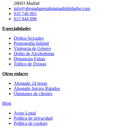
28003 Madrid
info@abogadapenalistamadridpilarhg.com
910 746 965
615 944 098
Especialidades
Delitos Sexuales
Pornografía Infantil
Violencia de Género
Delito de Alcoholemia
Denuncias Falsas
Tráfico de Drogas
Otros enlaces
Abogado 24 horas
Abogado Juicios Rápidos
Opiniones de clientes
Blog
Aviso Legal
Política de privacidad
Política de cookies