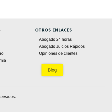
S
OTROS ENLACES
Abogado 24 horas
l
Abogado Juicios Rápidos
ro
Opiniones de clientes
emia
Blog
servados.