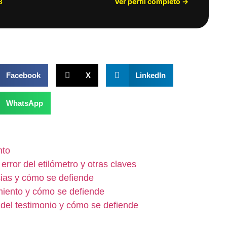
8
Ver perfil completo →
Facebook
X
LinkedIn
WhatsApp
nto
rror del etilómetro y otras claves
cias y cómo se defiende
imiento y cómo se defiende
d del testimonio y cómo se defiende