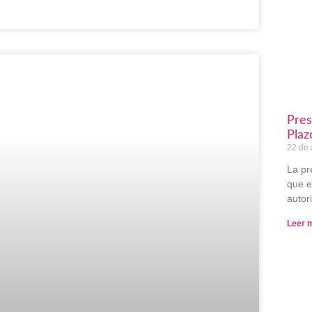
Pres
Plaz
22 de 
La pr
que e
autor
Leer 