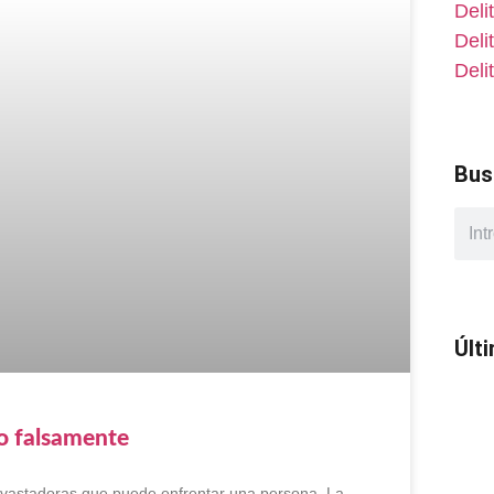
Deli
Deli
Deli
Bus
Últ
do falsamente
devastadoras que puede enfrentar una persona. La