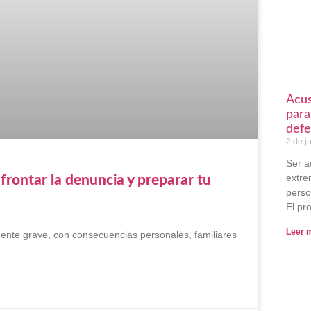
Acus
para
defe
2 de j
Ser a
extre
frontar la denuncia y preparar tu
perso
El pr
Leer 
ente grave, con consecuencias personales, familiares