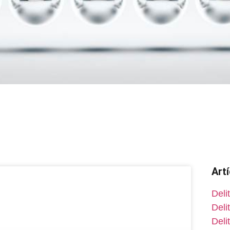
Art
Deli
Deli
Deli