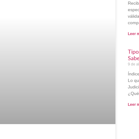
Recib
espec
válida
compa
Leer 
Tipo
Sab
9 de a
Índic
Lo qu
Judic
¿Qué 
Leer 