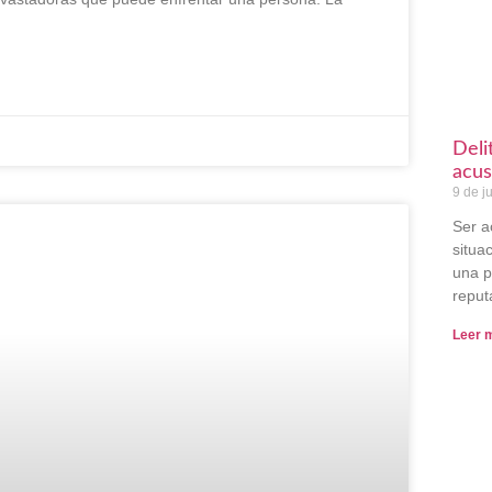
Deli
acus
9 de j
Ser a
situa
una p
reput
Leer 