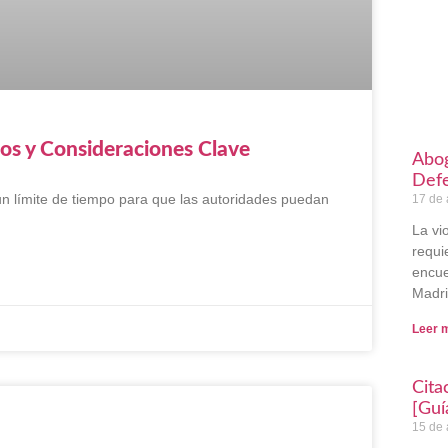
zos y Consideraciones Clave
Abog
Defe
 un límite de tiempo para que las autoridades puedan
17 de 
La vi
requi
encue
Madri
Leer 
Cita
[Guí
15 de 